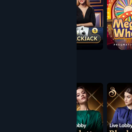
Bombay Club