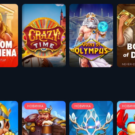
НОВИНКА
НОВИНКА
НОВИН