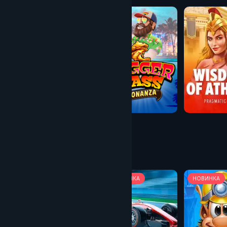
Новые игры
НОВИНКА
НОВИНКА
НОВИНКА