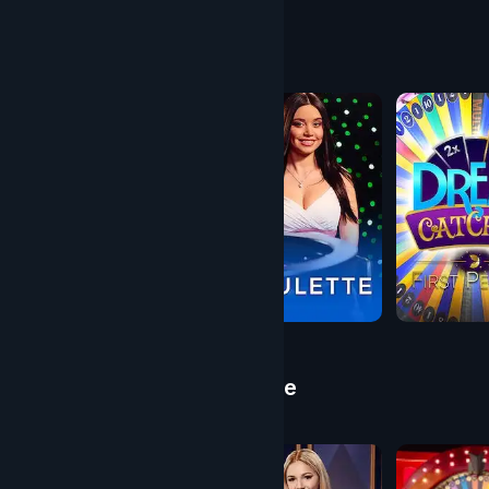
Evolution Gaming
Pragmatic Play Live