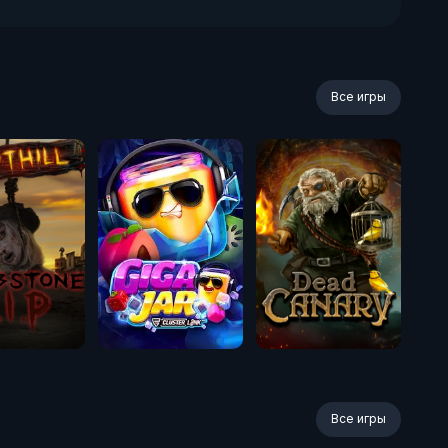
Все игры
Все игры