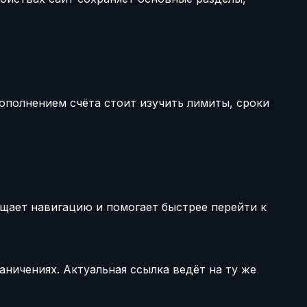
ополнением счёта стоит изучить лимиты, сроки
щает навигацию и помогает быстрее перейти к
ничениях. Актуальная ссылка ведёт на ту же