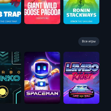
Все игры