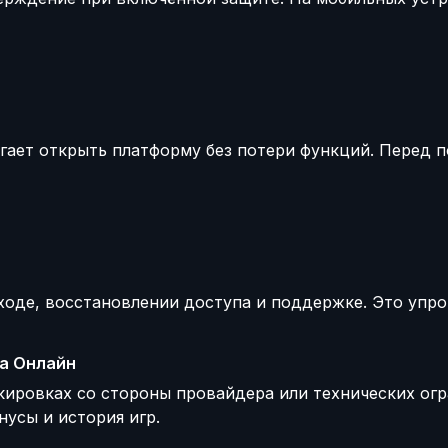
гает открыть платформу без потери функций. Перед п
оде, восстановлении доступа и поддержке. Это упро
па Онлайн
ировках со стороны провайдера или технических огра
нусы и история игр.