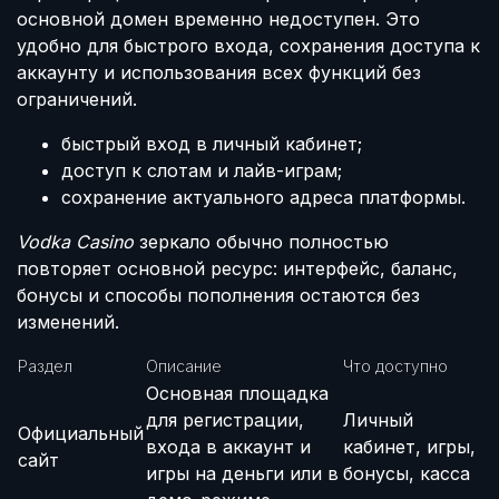
основной домен временно недоступен. Это
удобно для быстрого входа, сохранения доступа к
аккаунту и использования всех функций без
ограничений.
быстрый вход в личный кабинет;
доступ к слотам и лайв-играм;
сохранение актуального адреса платформы.
Vodka Casino
зеркало обычно полностью
повторяет основной ресурс: интерфейс, баланс,
бонусы и способы пополнения остаются без
изменений.
Раздел
Описание
Что доступно
Основная площадка
для регистрации,
Личный
Официальный
входа в аккаунт и
кабинет, игры,
сайт
игры на деньги или в
бонусы, касса