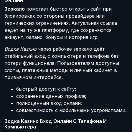
Онлайн
Зеркало
помогает быстро открыть сайт при
блокировках со стороны провайдера или
технических ограничениях. Актуальная ссылка
ведёт на ту же платформу, где сохраняются
аккаунт, баланс, бонусы и история игр.
Водка Казино
через рабочее зеркало даёт
стабильный вход с компьютера и телефона без
потери функционала. Пользователям доступны
слоты, платежные методы и личный кабинет в
привычном интерфейсе.
быстрый доступ к сайту;
сохранение данных профиля;
полноценный вход онлайн;
совместимость с мобильными устройствами.
Водка Казино Вход Онлайн С Телефона И
Компьютера