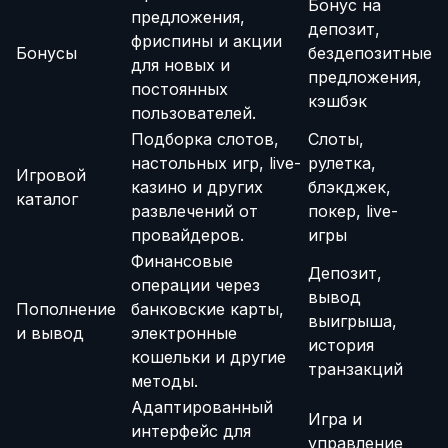
Бонус на
предложения,
депозит,
фриспины и акции
Бонусы
бездепозитные
для новых и
предложения,
постоянных
кэшбэк
пользователей.
Подборка слотов,
Слоты,
настольных игр, live-
рулетка,
Игровой
казино и других
блэкджек,
каталог
развлечений от
покер, live-
провайдеров.
игры
Финансовые
Депозит,
операции через
вывод
Пополнение
банковские карты,
выигрыша,
и вывод
электронные
история
кошельки и другие
транзакций
методы.
Адаптированный
Игра и
интерфейс для
управление