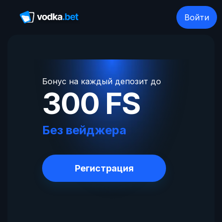
Войти
Бонус на каждый депозит до
300 FS
Без вейджера
Регистрация