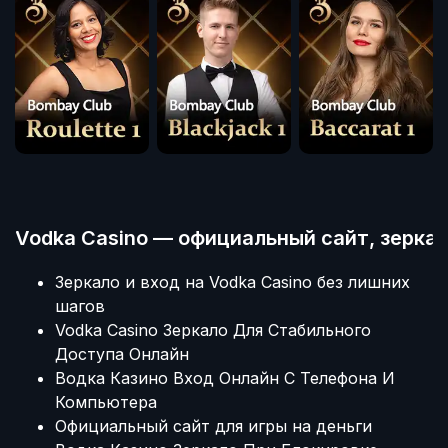
Vodka Casino — официальный сайт, зеркал
Зеркало и вход на Vodka Casino без лишних
шагов
Vodka Casino Зеркало Для Стабильного
Доступа Онлайн
Водка Казино Вход Онлайн С Телефона И
Компьютера
Официальный сайт для игры на деньги