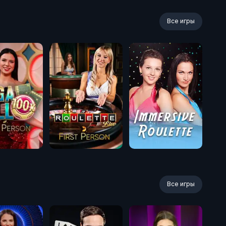
Все игры
Все игры