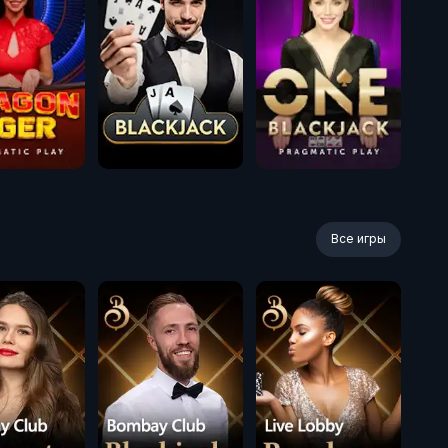
Все игры