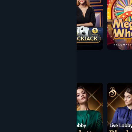
Bombay Club