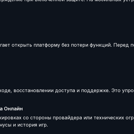
гает открыть платформу без потери функций. Перед п
оде, восстановлении доступа и поддержке. Это упро
па Онлайн
ировках со стороны провайдера или технических огра
нусы и история игр.