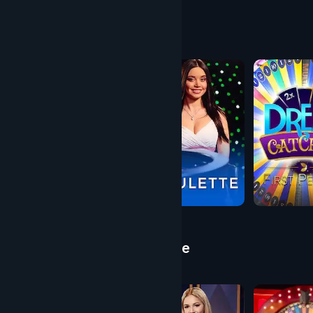
Evolution Gaming
Pragmatic Play Live