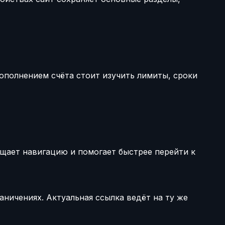
ополнением счёта стоит изучить лимиты, сроки
щает навигацию и помогает быстрее перейти к
ничениях. Актуальная ссылка ведёт на ту же