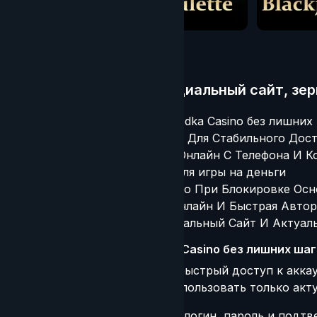
Vodka Casino — официальный сайт, зер
Зеркало и вход на Vodka Casino без лишних
Vodka Casino Зеркало Для Стабильного Дос
Водка Казино Вход Онлайн С Телефона И 
Официальный сайт для игры на деньги
Водка Казино Зеркало При Блокировке Ос
Vodka Casino Вход Онлайн И Быстрая Авто
Водка Казино Официальный Сайт И Актуал
Зеркало и вход на Vodka Casino без лишних ша
Vodka Casino предлагает быстрый доступ к акк
перед авторизацией и использовать только акт
Для входа обычно нужны логин, пароль и подтв