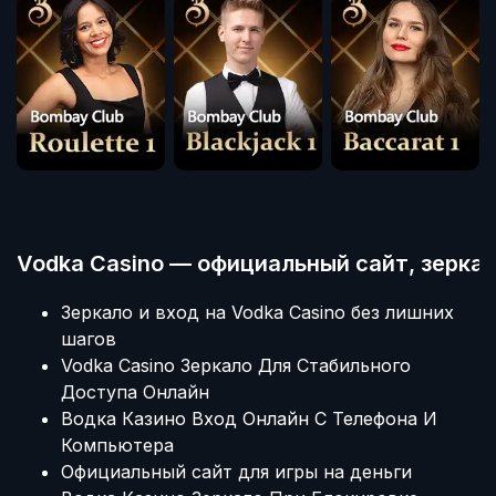
Vodka Casino — официальный сайт, зеркал
Зеркало и вход на Vodka Casino без лишних
шагов
Vodka Casino Зеркало Для Стабильного
Доступа Онлайн
Водка Казино Вход Онлайн С Телефона И
Компьютера
Официальный сайт для игры на деньги