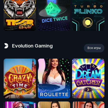
Evolution Gaming
Все игры