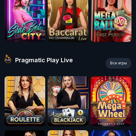
Pragmatic Play Live
Все игры