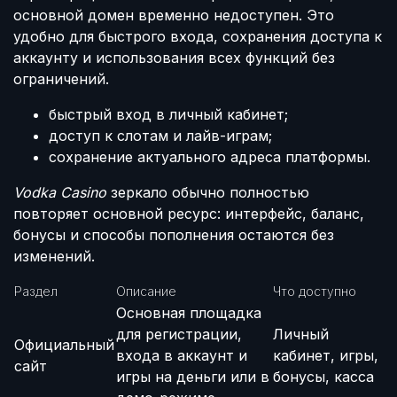
основной домен временно недоступен. Это
удобно для быстрого входа, сохранения доступа к
аккаунту и использования всех функций без
ограничений.
быстрый вход в личный кабинет;
доступ к слотам и лайв-играм;
сохранение актуального адреса платформы.
Vodka Casino
зеркало обычно полностью
повторяет основной ресурс: интерфейс, баланс,
бонусы и способы пополнения остаются без
изменений.
Раздел
Описание
Что доступно
Основная площадка
для регистрации,
Личный
Официальный
входа в аккаунт и
кабинет, игры,
сайт
игры на деньги или в
бонусы, касса