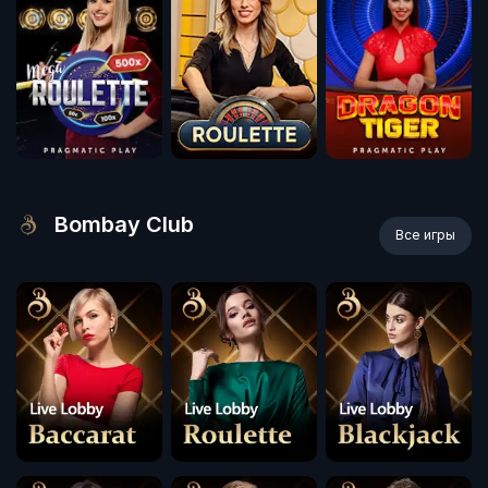
Bombay Club
Все игры