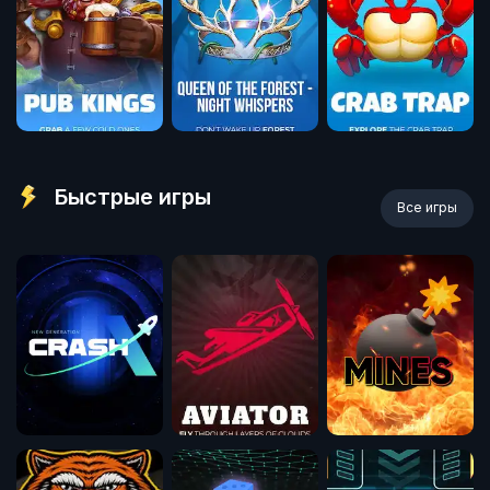
Быстрые игры
Все игры