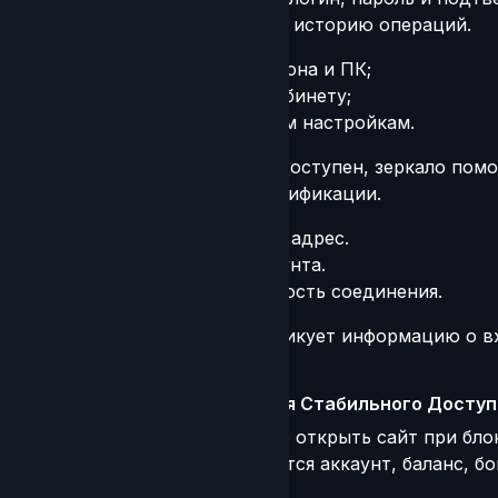
включая кассу, профиль и историю операций.
авторизация с телефона и ПК;
доступ к личному кабинету;
переход к платежным настройкам.
Если основной домен недоступен, зеркало помо
зачисления и правила верификации.
Открыть актуальный адрес.
Ввести данные аккаунта.
Проверить безопасность соединения.
Водка Казино также публикует информацию о вх
нужным разделам.
Vodka Casino Зеркало Для Стабильного Досту
Зеркало
помогает быстро открыть сайт при блок
платформу, где сохраняются аккаунт, баланс, бо