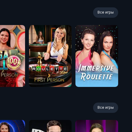
Все игры
Все игры