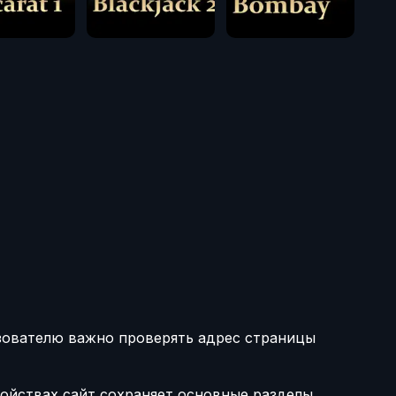
ьзователю важно проверять адрес страницы
ойствах сайт сохраняет основные разделы,