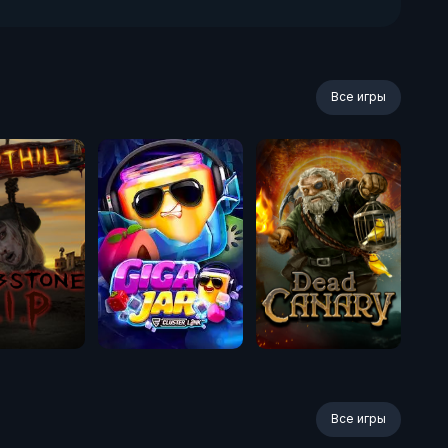
Все игры
Все игры