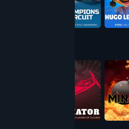
Быстрые игры