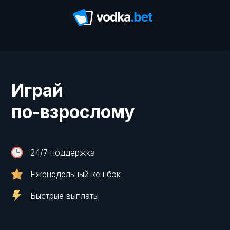
Играй
по-взрослому
24/7 поддержка
Еженедельный кешбэк
Быстрые выплаты