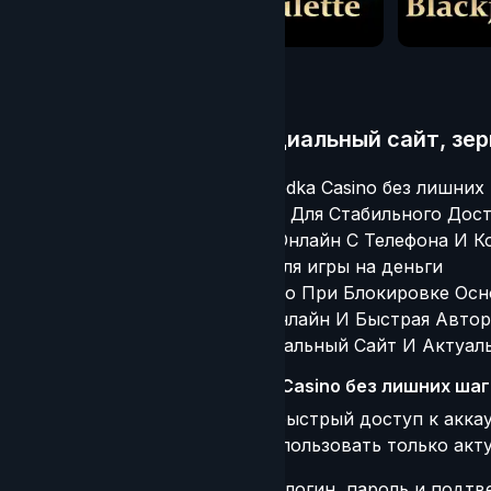
Vodka Casino — официальный сайт, зер
Зеркало и вход на Vodka Casino без лишних
Vodka Casino Зеркало Для Стабильного Дос
Водка Казино Вход Онлайн С Телефона И 
Официальный сайт для игры на деньги
Водка Казино Зеркало При Блокировке Ос
Vodka Casino Вход Онлайн И Быстрая Авто
Водка Казино Официальный Сайт И Актуал
Зеркало и вход на Vodka Casino без лишних ша
Vodka Casino предлагает быстрый доступ к акк
перед авторизацией и использовать только акт
Для входа обычно нужны логин, пароль и подтв