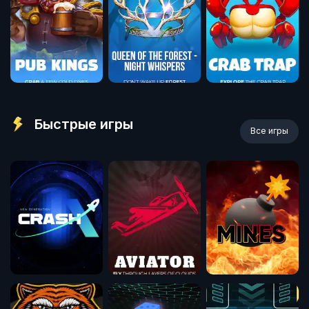
Быстрые игры
Все игры