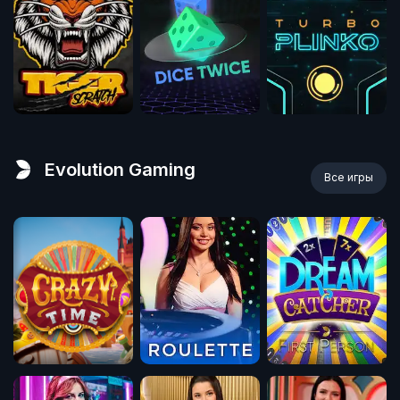
Evolution Gaming
Все игры