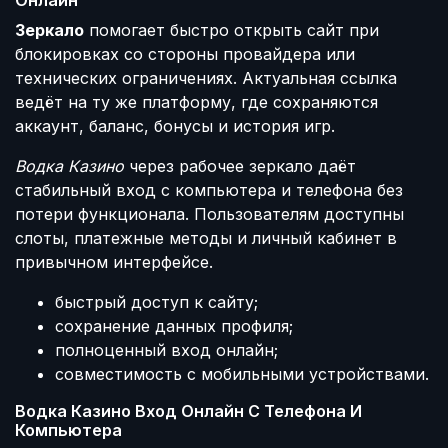
Онлайн
Зеркало
помогает быстро открыть сайт при
блокировках со стороны провайдера или
технических ограничениях. Актуальная ссылка
ведёт на ту же платформу, где сохраняются
аккаунт, баланс, бонусы и история игр.
Водка Казино
через рабочее зеркало даёт
стабильный вход с компьютера и телефона без
потери функционала. Пользователям доступны
слоты, платежные методы и личный кабинет в
привычном интерфейсе.
быстрый доступ к сайту;
сохранение данных профиля;
полноценный вход онлайн;
совместимость с мобильными устройствами.
Водка Казино Вход Онлайн С Телефона И
Компьютера