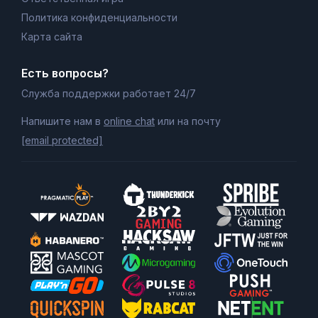
Политика конфиденциальности
Карта сайта
Есть вопросы?
Служба поддержки работает 24/7
Напишите нам в
online chat
или на почту
[email protected]