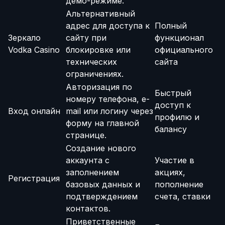
демо-режиме.
Альтернативный
адрес для доступа к
Полный
Зеркало
сайту при
функционал
Vodka Casino
блокировке или
официального
технических
сайта
ограничениях.
Авторизация по
Быстрый
номеру телефона, e-
доступ к
Вход онлайн
mail или логину через
профилю и
форму на главной
балансу
странице.
Создание нового
аккаунта с
Участие в
заполнением
акциях,
Регистрация
базовых данных и
пополнение
подтверждением
счета, ставки
контактов.
Приветственные