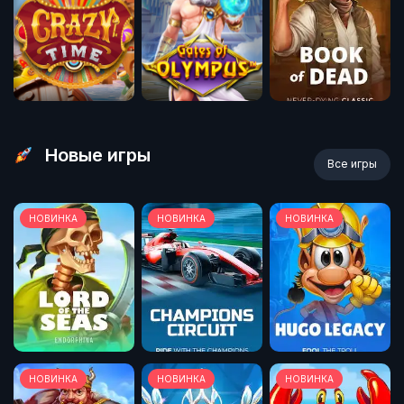
Новые игры
Все игры
НОВИНКА
НОВИНКА
НОВИНКА
НОВИНКА
НОВИНКА
НОВИНКА