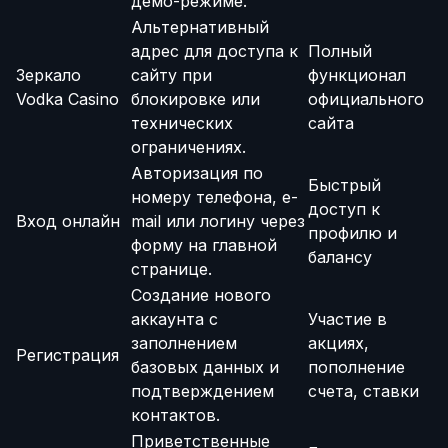
демо-режиме.
Альтернативный
адрес для доступа к
Полный
Зеркало
сайту при
функционал
Vodka Casino
блокировке или
официального
технических
сайта
ограничениях.
Авторизация по
Быстрый
номеру телефона, e-
доступ к
Вход онлайн
mail или логину через
профилю и
форму на главной
балансу
странице.
Создание нового
аккаунта с
Участие в
заполнением
акциях,
Регистрация
базовых данных и
пополнение
подтверждением
счета, ставки
контактов.
Приветственные