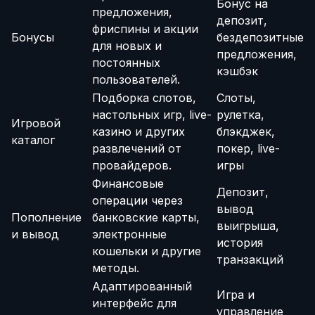
Бонус на
предложения,
депозит,
фриспины и акции
Бонусы
бездепозитные
для новых и
предложения,
постоянных
кэшбэк
пользователей.
Подборка слотов,
Слоты,
настольных игр, live-
рулетка,
Игровой
казино и других
блэкджек,
каталог
развлечений от
покер, live-
провайдеров.
игры
Финансовые
Депозит,
операции через
вывод
Пополнение
банковские карты,
выигрыша,
и вывод
электронные
история
кошельки и другие
транзакций
методы.
Адаптированный
Игра и
интерфейс для
управление