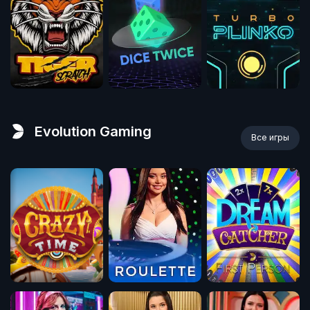
Evolution Gaming
Все игры