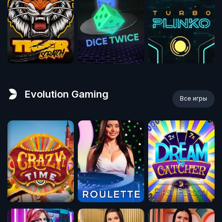
Evolution Gaming
Все игры