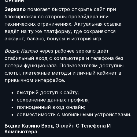
Онлайн
Зеркало
помогает быстро открыть сайт при
блокировках со стороны провайдера или
технических ограничениях. Актуальная ссылка
ведёт на ту же платформу, где сохраняются
аккаунт, баланс, бонусы и история игр.
Водка Казино
через рабочее зеркало даёт
стабильный вход с компьютера и телефона без
потери функционала. Пользователям доступны
слоты, платежные методы и личный кабинет в
привычном интерфейсе.
быстрый доступ к сайту;
сохранение данных профиля;
полноценный вход онлайн;
совместимость с мобильными устройствами.
Водка Казино Вход Онлайн С Телефона И
Компьютера