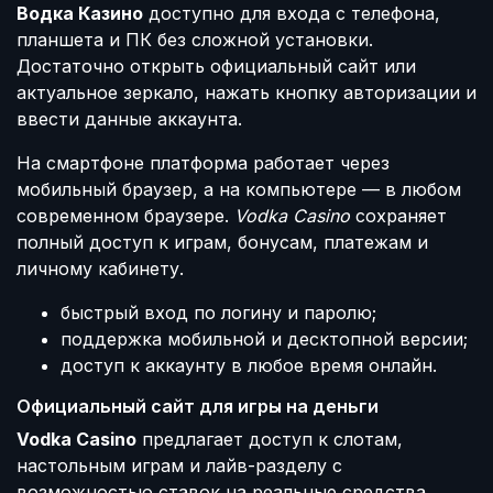
Водка Казино
доступно для входа с телефона,
планшета и ПК без сложной установки.
Достаточно открыть официальный сайт или
актуальное зеркало, нажать кнопку авторизации и
ввести данные аккаунта.
На смартфоне платформа работает через
мобильный браузер, а на компьютере — в любом
современном браузере.
Vodka Casino
сохраняет
полный доступ к играм, бонусам, платежам и
личному кабинету.
быстрый вход по логину и паролю;
поддержка мобильной и десктопной версии;
доступ к аккаунту в любое время онлайн.
Официальный сайт для игры на деньги
Vodka Casino
предлагает доступ к слотам,
настольным играм и лайв-разделу с
возможностью ставок на реальные средства.