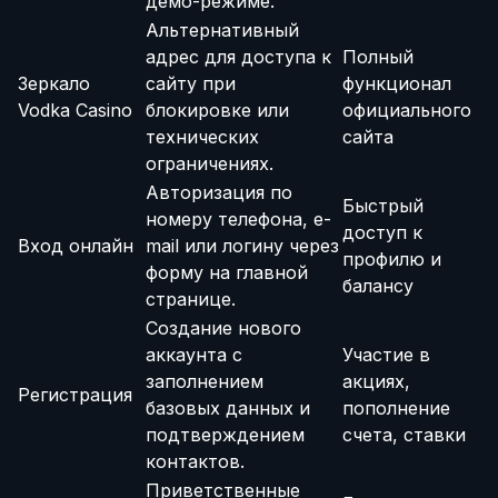
демо-режиме.
Альтернативный
адрес для доступа к
Полный
Зеркало
сайту при
функционал
Vodka Casino
блокировке или
официального
технических
сайта
ограничениях.
Авторизация по
Быстрый
номеру телефона, e-
доступ к
Вход онлайн
mail или логину через
профилю и
форму на главной
балансу
странице.
Создание нового
аккаунта с
Участие в
заполнением
акциях,
Регистрация
базовых данных и
пополнение
подтверждением
счета, ставки
контактов.
Приветственные