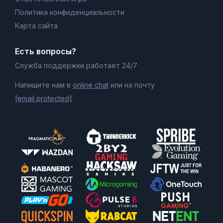
Политика конфиденциальности
Карта сайта
Есть вопросы?
Служба поддержки работает 24/7
Напишите нам в
online chat
или на почту
[email protected]