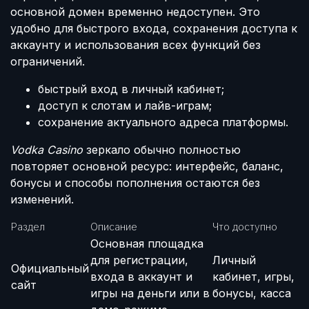
основной домен временно недоступен. Это
удобно для быстрого входа, сохранения доступа к
аккаунту и использования всех функций без
ограничений.
быстрый вход в личный кабинет;
доступ к слотам и лайв-играм;
сохранение актуального адреса платформы.
Vodka Casino
зеркало обычно полностью
повторяет основной ресурс: интерфейс, баланс,
бонусы и способы пополнения остаются без
изменений.
Раздел
Описание
Что доступно
Основная площадка
для регистрации,
Личный
Официальный
входа в аккаунт и
кабинет, игры,
сайт
игры на деньги или в
бонусы, касса