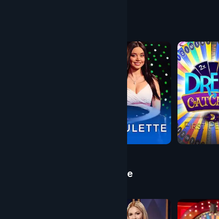
Evolution Gaming
Pragmatic Play Live