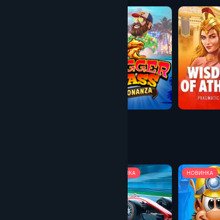
Новые игры
НОВИНКА
НОВИНКА
НОВИНКА