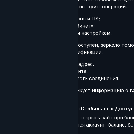
включая кассу, профиль и историю операций.
авторизация с телефона и ПК;
доступ к личному кабинету;
переход к платежным настройкам.
Если основной домен недоступен, зеркало помо
зачисления и правила верификации.
Открыть актуальный адрес.
Ввести данные аккаунта.
Проверить безопасность соединения.
Водка Казино также публикует информацию о вх
нужным разделам.
Vodka Casino Зеркало Для Стабильного Досту
Зеркало
помогает быстро открыть сайт при блок
платформу, где сохраняются аккаунт, баланс, бо