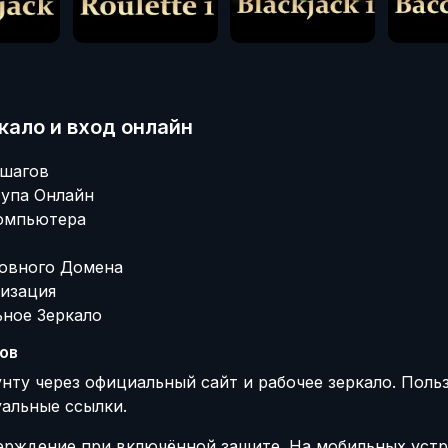
кало и вход онлайн
 шагов
тупа Онлайн
Компьютера
новного Домена
ризация
ьное Зеркало
гов
аунту через официальный сайт и рабочее зеркало. Пол
уальные ссылки.
ерждение при включённой защите. На мобильных устр