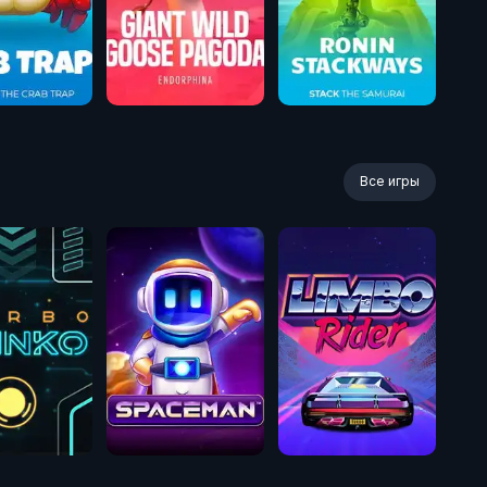
Все игры