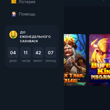
Лотерея
Помощь
Горячие
ДО
ЕЖЕНЕДЕЛЬНОГО
CASHBACK
04
1
1
4
2
0
5
ДНЕЙ
ЧАСОВ
МИНУТ
СЕКУНД
Популярные