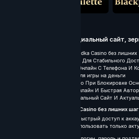
Vodka Casino — официальный сайт, зер
Зеркало и вход на Vodka Casino без лишних
Vodka Casino Зеркало Для Стабильного Дос
Водка Казино Вход Онлайн С Телефона И 
Официальный сайт для игры на деньги
Водка Казино Зеркало При Блокировке Ос
Vodka Casino Вход Онлайн И Быстрая Авто
Водка Казино Официальный Сайт И Актуал
Зеркало и вход на Vodka Casino без лишних ша
Vodka Casino предлагает быстрый доступ к акк
перед авторизацией и использовать только акт
Для входа обычно нужны логин, пароль и подтв