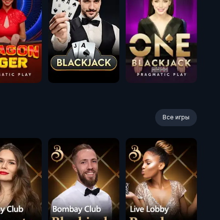
Все игры