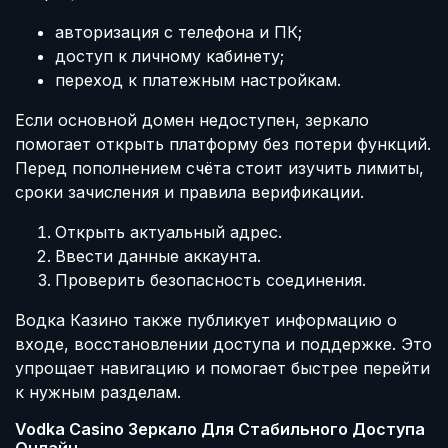
авторизация с телефона и ПК;
доступ к личному кабинету;
переход к платежным настройкам.
Если основной домен недоступен, зеркало
помогает открыть платформу без потери функций.
Перед пополнением счёта стоит изучить лимиты,
сроки зачисления и правила верификации.
Открыть актуальный адрес.
Ввести данные аккаунта.
Проверить безопасность соединения.
Водка Казино также публикует информацию о
входе, восстановлении доступа и поддержке. Это
упрощает навигацию и помогает быстрее перейти
к нужным разделам.
Vodka Casino Зеркало Для Стабильного Доступа