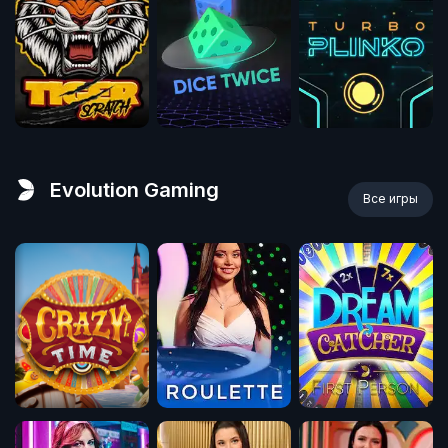
Evolution Gaming
Все игры