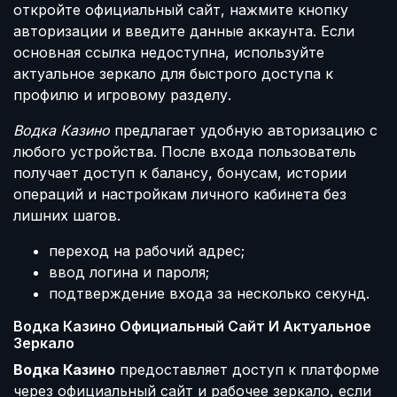
откройте официальный сайт, нажмите кнопку
авторизации и введите данные аккаунта. Если
основная ссылка недоступна, используйте
актуальное зеркало для быстрого доступа к
профилю и игровому разделу.
Водка Казино
предлагает удобную авторизацию с
любого устройства. После входа пользователь
получает доступ к балансу, бонусам, истории
операций и настройкам личного кабинета без
лишних шагов.
переход на рабочий адрес;
ввод логина и пароля;
подтверждение входа за несколько секунд.
Водка Казино Официальный Сайт И Актуальное
Зеркало
Водка Казино
предоставляет доступ к платформе
через официальный сайт и рабочее зеркало, если