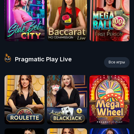
Pragmatic Play Live
Все игры