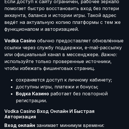
Если доступ к сайту ограничен, рабочее зеркало
помогает быстро восстановить вход без потери
аккаунта, баланса и истории игры. Такой адрес
ведёт на актуальную копию платформы с тем же
функционалом и авторизацией.
Vodka Casino
обычно предоставляет обновлённые
ссылки через службу поддержки, e-mail-рассылку
или официальный канал в мессенджере.
Важно:
используйте только проверенные источники,
чтобы избежать фишинговых страниц.
сохраняется доступ к личному кабинету;
доступны игры, платежи и бонусы;
Водка Казино
работает без повторной
регистрации.
Vodka Casino Вход Онлайн И Быстрая
Авторизация
Вход онлайн
занимает минимум времени: