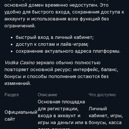
основной домен временно недоступен. Это
удобно для быстрого входа, сохранения доступа к
аккаунту и использования всех функций без
ограничений.
быстрый вход в личный кабинет;
доступ к слотам и лайв-играм;
сохранение актуального адреса платформы.
Vodka Casino
зеркало обычно полностью
повторяет основной ресурс: интерфейс, баланс,
бонусы и способы пополнения остаются без
изменений.
Раздел
Описание
Что доступно
Основная площадка
для регистрации,
Личный
Официальный
входа в аккаунт и
кабинет, игры,
сайт
игры на деньги или в
бонусы, касса