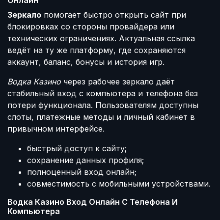
Онлайн
Зеркало
помогает быстро открыть сайт при
блокировках со стороны провайдера или
технических ограничениях. Актуальная ссылка
ведёт на ту же платформу, где сохраняются
аккаунт, баланс, бонусы и история игр.
Водка Казино
через рабочее зеркало даёт
стабильный вход с компьютера и телефона без
потери функционала. Пользователям доступны
слоты, платежные методы и личный кабинет в
привычном интерфейсе.
быстрый доступ к сайту;
сохранение данных профиля;
полноценный вход онлайн;
совместимость с мобильными устройствами.
Водка Казино Вход Онлайн С Телефона И
Компьютера